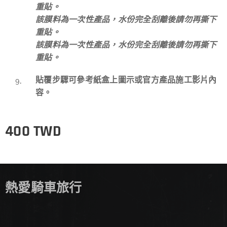
重貼。
該膜料為一次性產品，水份完全刮離後請勿再撕下
重貼。
該膜料為一次性產品，水份完全刮離後請勿再撕下
重貼。
貼覆步驟可參考紙盒上圖示或官方產品施工影片內
容。
400
TWD
熱愛騎車旅行