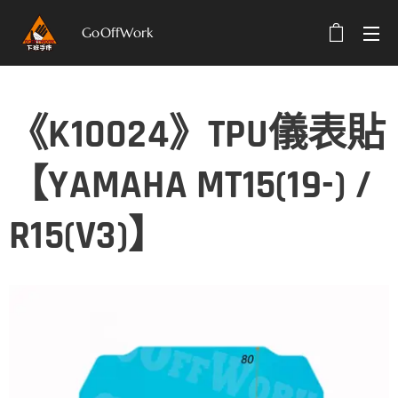
GoOffWork
選單
《K10024》TPU儀表貼
【YAMAHA MT15(19-) /
R15(V3)】