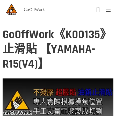
GoOffWork
選單
GoOffWork《K00135》
止滑貼 【YAMAHA-
R15(V4)】