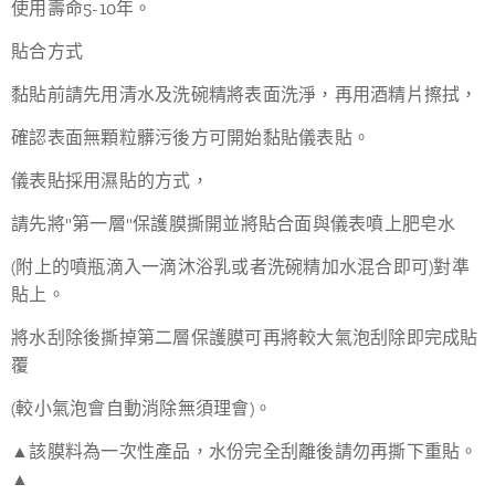
使用壽命5-10年。
貼合方式
黏貼前請先用清水及洗碗精將表面洗淨，再用酒精片擦拭，
確認表面無顆粒髒污後方可開始黏貼儀表貼。
儀表貼採用濕貼的方式，
請先將"第一層"保護膜撕開並將貼合面與儀表噴上肥皂水
(附上的噴瓶滴入一滴沐浴乳或者洗碗精加水混合即可)對準
貼上。
將水刮除後撕掉第二層保護膜可再將較大氣泡刮除即完成貼
覆
(較小氣泡會自動消除無須理會)。
▲該膜料為一次性產品，水份完全刮離後請勿再撕下重貼。
▲