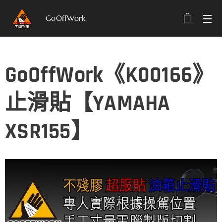
GoOffWork
選單
GoOffWork《K00166》
止滑貼【YAMAHA
XSR155】