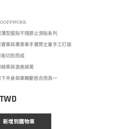
OFFWORK
利薄型服貼不殘膠止滑貼系列
據實車與專業車手實際丈量手工打版
製板切割而成
閒騎乘與激進操駕
的下半身與車輛動態合而為一
TWD
新增到購物車