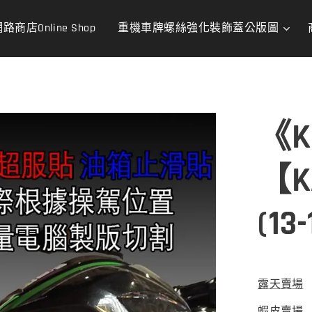
路商店Online Shop
重機車牌螺絲強化裝飾蓋公版圖
《K
【K
(13-
露天賣場
蝦皮賣場