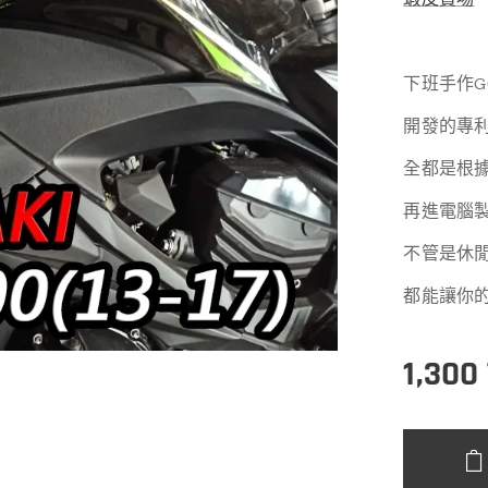
下班手作GO
開發的專
全都是根
再進電腦
不管是休
都能讓你
1,300