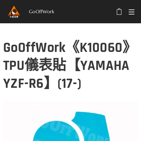
GoOffWork
選單
GoOffWork《K10060》
TPU儀表貼【YAMAHA
YZF-R6】(17-)