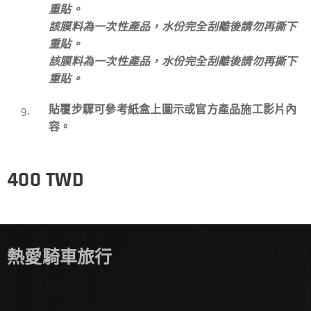
重貼。
該膜料為一次性產品，水份完全刮離後請勿再撕下
重貼。
該膜料為一次性產品，水份完全刮離後請勿再撕下
重貼。
貼覆步驟可參考紙盒上圖示或官方產品施工影片內
容。
400
TWD
熱愛騎車旅行