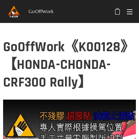
GoOffWork
選單
GoOffWork《K00128》
【HONDA-CHONDA-
CRF300 Rally】