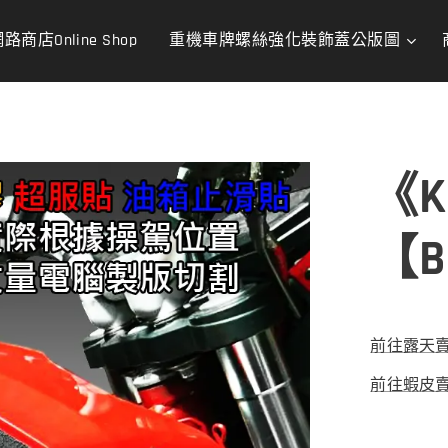
路商店Online Shop
重機車牌螺絲強化裝飾蓋公版圖
《K
【Be
前往露天
前往蝦皮