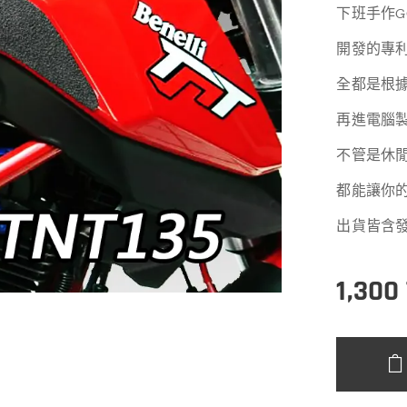
下班手作GO
開發的專
全都是根
再進電腦
不管是休
都能讓你
出貨皆含
1,300