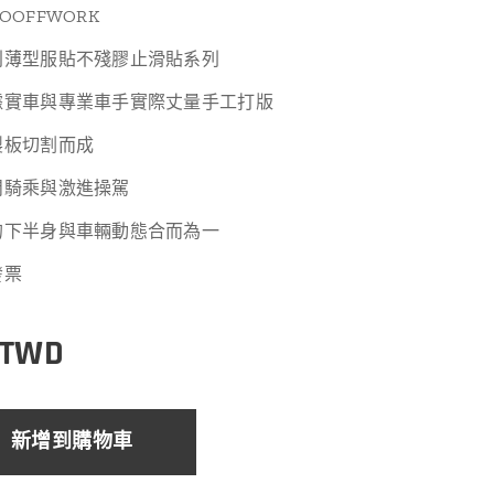
OFFWORK
利薄型服貼不殘膠止滑貼系列
據實車與專業車手實際丈量手工打版
製板切割而成
閒騎乘與激進操駕
的下半身與車輛動態合而為一
發票
TWD
新增到購物車