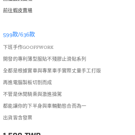
前往蝦皮賣場
599款/636款
下班手作GOOFFWORK
開發的專利薄型服貼不殘膠止滑貼系列
全都是根據實車與專業車手實際丈量手工打版
再進電腦製板切割而成
不管是休閒騎乘與激進操駕
都能讓你的下半身與車輛動態合而為一
出貨皆含發票