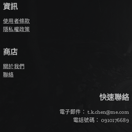
資訊
使用者條款
隱私權政策
商店
關於我們
聯絡
快速聯絡
電子郵件： t.k.chen@me.com
電話號碼： 0910176689