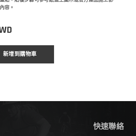
內容。
WD
新增到購物車
快速聯絡