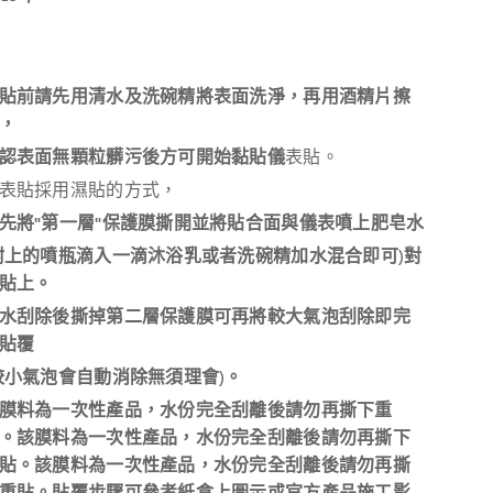
貼前請先用清水及洗碗精將表面洗淨，再用酒精片擦
，
認表面無顆粒髒污後方可開始黏貼儀
表貼。
表貼採用濕貼的方式，
先將
"
第一層
"
保護膜撕開並將貼合面與儀表噴上肥皂水
附上的噴瓶滴入一滴沐浴乳或者洗碗精加水混合即可
)
對
貼上。
水刮除後撕掉第二層保護膜可再將較大氣泡刮除即完
貼覆
較小氣泡會自動消除無須理會
)
。
膜料為一次性產品，水份完全刮離後請勿再撕下重
。
該膜料為一次性產品，水份完全刮離後請勿再撕下
貼。
該膜料為一次性產品，水份完全刮離後請勿再撕
重貼。
貼覆步驟可參考紙盒上圖示或官方產品施工影