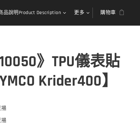
商品說明Product Description
更多
購物車
10050》TPU儀表貼
YMCO Krider400】
賣場
賣場