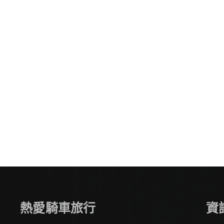
熱愛騎車旅行
資