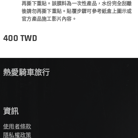
再撕下重貼。
該膜料為一次性產品，水份完全刮離
後請勿再撕下重貼。
貼覆步驟可參考紙盒上圖示或
官方產品施工影片內容。
400
TWD
熱愛騎車旅行
資訊
使用者條款
隱私權政策