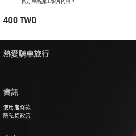
官方產品施工影片內容。
400
TWD
熱愛騎車旅行
資訊
使用者條款
隱私權政策