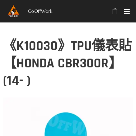
GoOffWork
選單
《K10030》TPU儀表貼
【HONDA CBR300R】
(14- )