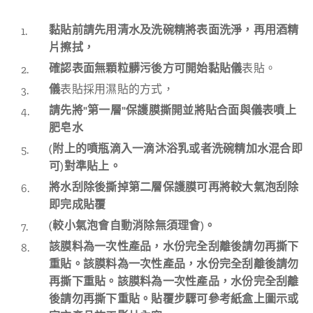
黏貼前請先用清水及洗碗精將表面洗淨，再用酒精
片擦拭，
確認表面無顆粒髒污後方可開始黏貼儀
表貼。
儀
表貼採用濕貼的方式，
請先將
"
第一層
"
保護膜撕開並將貼合面與儀表噴上
肥皂水
(
附上的噴瓶滴入一滴沐浴乳或者洗碗精加水混合即
可
)
對準貼上。
將水刮除後撕掉第二層保護膜可再將較大氣泡刮除
即完成貼覆
(
較小氣泡會自動消除無須理會
)
。
該膜料為一次性產品，水份完全刮離後請勿再撕下
重貼。
該膜料為一次性產品，水份完全刮離後請勿
再撕下重貼。
該膜料為一次性產品，水份完全刮離
後請勿再撕下重貼。
貼覆步驟可參考紙盒上圖示或